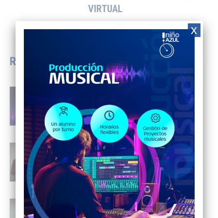
Next
VIRTUAL
post:
x
RELACIONADAS
DJ TECH #1
24 de junio de 2026
PREMIO AZUL 2025
1 de marzo de 2026
SEGUNDO TALLER DE CULTURA
MUSICAL