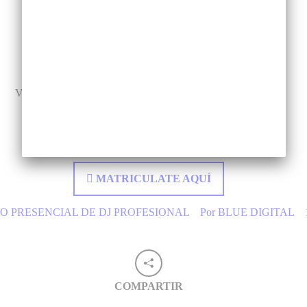
Clases prácticas desde el primer día.
Equipos profesionales
Vive la experiencia de tocar en eventos y demostrar tu talento.
Clases 100% prácticas.
MATRICULATE AQUÍ
O PRESENCIAL DE DJ PROFESIONAL
Por
BLUE DIGITAL
COMPARTIR