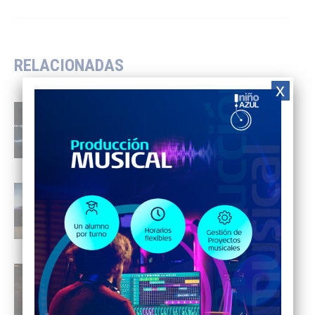
post:
RELACIONADAS
x
3° ECHO TALKS LIMA 2025
2 de noviembre de 2025
LP FEST 3 FESTIVAL AUTOMOTRIZ
29 de septiembre de 2025
1° ECHO TALKS LIMA 2025
1 de mayo de 2025