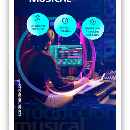
ETIQUETAS
MASTER CLASS DJ
COMPARTIR
Author:
BLUE DIGITAL
Contenido digital y de
entretenimiento.