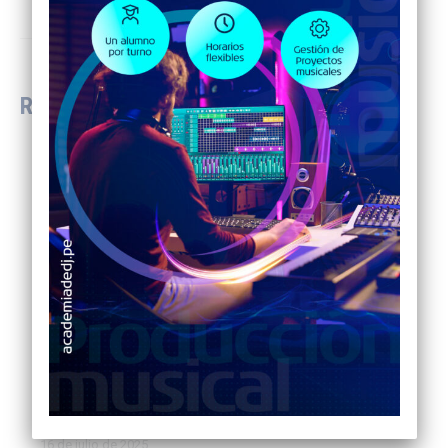
post:
RELACIONADAS
DJ TECH #1
24 de junio de 2026
PREMIO AZUL 2025
1 de marzo de 2026
SEGUNDO TALLER DE CULTURA MUSICAL
3 de noviembre de 2025
2° ECHO TALKS LIMA 2025
16 de julio de 2025