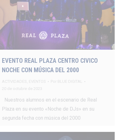
EVENTO REAL PLAZA CENTRO CIVICO
NOCHE CON MÚSICA DEL 2000
ACTIVIDADES
,
EVENTOS
Por
BLUE DIGITAL
20 de octubre de 2023
Nuestros alumnos en el escenario de Real
Plaza en su evento «Noche de DJs» en su
segunda fecha con música del 2000