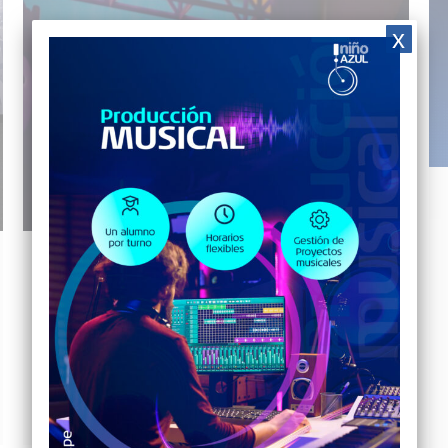
x
EVENTO REAL PLAZA CENTRO CIVICO
NOCHE NOVENTAS
ACTIVIDADES
,
EVENTOS
Por
BLUE DIGITAL
13 de octubre de 2023
Nuestros alumnos en el escenario de Real
Plaza en su evento «Noche de DJs»