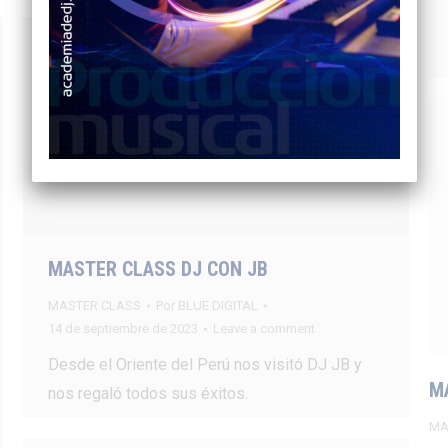
MASTER CLASS DJ CON JB
MASTER CLASS
Por
BLUE DIGITAL
14 de septiembre de 2023
Leave a comment
Desde el Oriente del Perú nos visitó DJ JB y
M
nos regaló todos sus éxitos.
MA