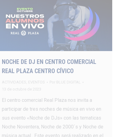
NOCHE DE DJ EN CENTRO COMERCIAL
REAL PLAZA CENTRO CÍVICO
ACTIVIDADES
,
EVENTOS
Por
BLUE DIGITAL
13 de octubre de 2023
El centro comercial Real Plaza nos invita a
participar de tres noches de música en vivo en
sus evento «Noche de DJs» con las tematicas
Noche Noventera, Noche de 2000´s y Noche de
música actual . Este evento será realizado en el